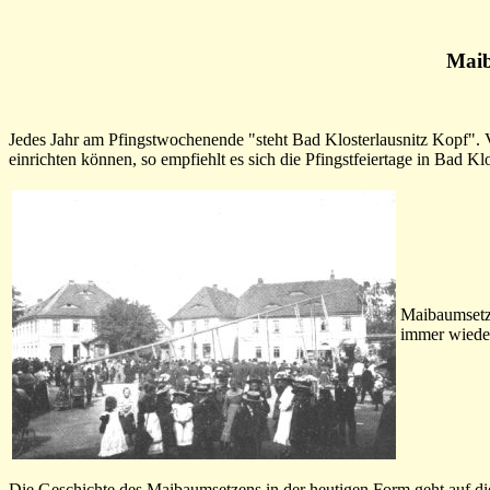
Maib
Jedes Jahr am Pfingstwochenende "steht Bad Klosterlausnitz Kopf". Vo
einrichten können, so empfiehlt es sich die Pfingstfeiertage in Bad Kl
Maibaumsetze
immer wieder
Die Geschichte des Maibaumsetzens in der heutigen Form geht auf d