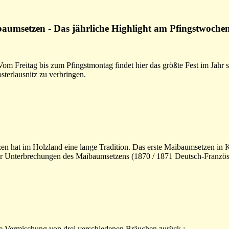
aumsetzen - Das jährliche Highlight am Pfingstwoche
m Freitag bis zum Pfingstmontag findet hier das größte Fest im Jahr st
osterlausnitz zu verbringen.
n hat im Holzland eine lange Tradition. Das erste Maibaumsetzen in Klo
 Unterbrechungen des Maibaumsetzens (1870 / 1871 Deutsch-Französisc
ie Vermischung von drei verschiedenen Bräuchen zurück :